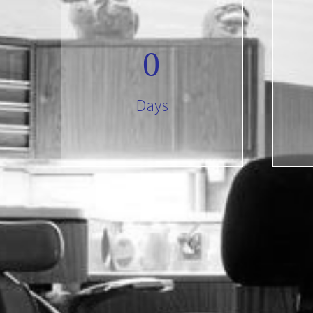
0
Days