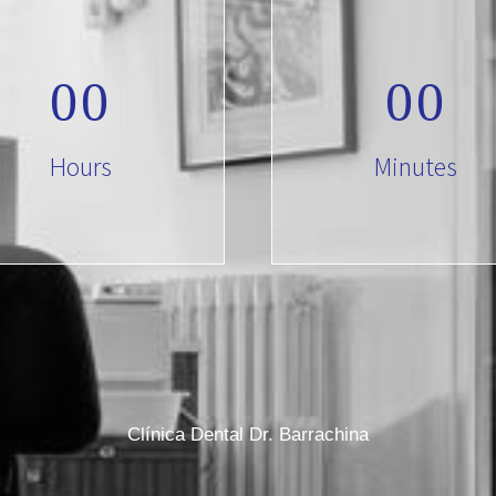
0
0
0
0
Hours
Minutes
Clínica Dental Dr. Barrachina