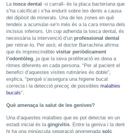
La
tosca dental
-o carrall- és la placa bacteriana que
s’ha calcificat i s’ha endurit sobre les dents a causa
del dipòsit de minerals. Una de les zones en què
tendeix a acumular-se’n més és a la cara interna dels
incisius inferiors. Un cop adherida la tosca dental, és
necessària la intervenció d’un
professional dental
per retirar-lo. Per això, el doctor Barrachina afirma
que és imprescindible
visitar periòdicament
l’odontòleg
, ja que la seva proliferació es dona a
ritmes diferents en cada persona. “Per al pacient el
benefici d’aquestes visites rutinàries és doble”,
explica, “perquè s’assegura una higiene bucal
correcta i la detecció precoç de possibles
malalties
bucals
”.
Què amenaça la salut de les genives?
Una d’aquestes malalties que es pot detectar en un
estadi inicial és la
gingivitis
. Entre la geniva i la dent
hi ha una minúscula separació anomenada
solc