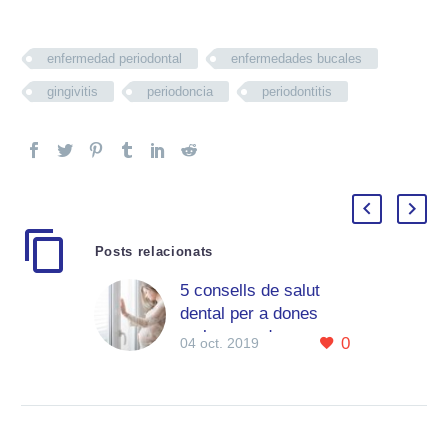
enfermedad periodontal
enfermedades bucales
gingivitis
periodoncia
periodontitis
Posts relacionats
5 consells de salut
dental per a dones
embarassades
0
04 oct. 2019
Durant l’embaràs, la
dona experimenta una
sèrie de canvis
fisiològics en el seu