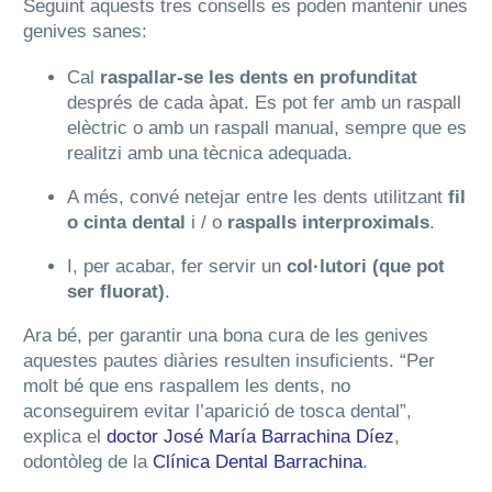
Seguint aquests tres consells es poden mantenir unes
genives sanes:
Cal
raspallar-se les dents en profunditat
després de cada àpat. Es pot fer amb un raspall
elèctric o amb un raspall manual, sempre que es
realitzi amb una tècnica adequada.
A més, convé netejar entre les dents utilitzant
fil
o cinta dental
i / o
raspalls interproximals
.
I, per acabar, fer servir un
col·lutori (que pot
ser fluorat)
.
Ara bé, per garantir una bona cura de les genives
aquestes pautes diàries resulten insuficients. “Per
molt bé que ens raspallem les dents, no
aconseguirem evitar l’aparició de tosca dental”,
explica el
doctor José María Barrachina Díez
,
odontòleg de la
Clínica Dental Barrachina
.