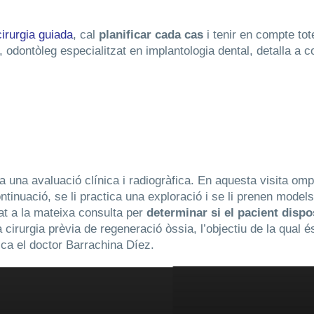
cirurgia guiada
, cal
planificar cada cas
i tenir en compte to
, odontòleg especialitzat en implantologia dental, detalla a 
li a una avaluació clínica i radiogràfica. En aquesta visita 
tinuació, se li practica una exploració i se li prenen models 
at a la mateixa consulta per
determinar si el pacient dispo
a cirurgia prèvia de regeneració òssia, l’objectiu de la qual 
plica el doctor Barrachina Díez.