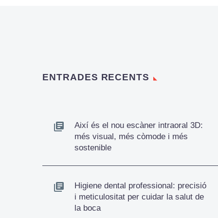
cirurgia guiada ocupen
un lloc preeminent…
ENTRADES RECENTS
Així és el nou escàner intraoral 3D:
més visual, més còmode i més
sostenible
Higiene dental professional: precisió
i meticulositat per cuidar la salut de
la boca