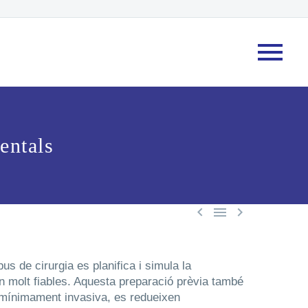
entals



s de cirurgia es planifica i simula la
in molt fiables. Aquesta preparació prèvia també
 mínimament invasiva, es redueixen