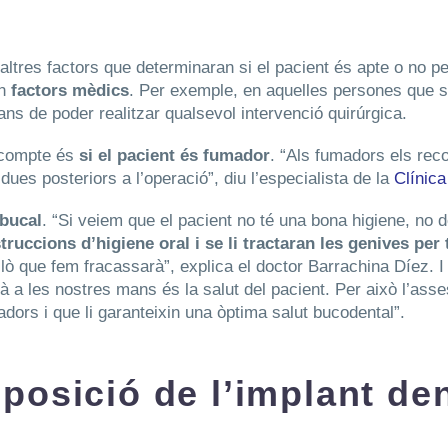
altres factors que determinaran si el pacient és apte o no pe
en
factors mèdics
. Per exemple, en aquelles persones que s
bans de poder realitzar qualsevol intervenció quirúrgica.
n compte és
si el pacient és fumador
. “Als fumadors els rec
dues posteriors a l’operació”, diu l’especialista de la
Clínica
 bucal
. “Si veiem que el pacient no té una bona higiene, no d
struccions d’higiene oral i se li tractaran les genives pe
llò que fem fracassarà”, explica el doctor Barrachina Díez. I 
à a les nostres mans és la salut del pacient. Per això l’as
dors i que li garanteixin una òptima salut bucodental”.
posició de l’implant den