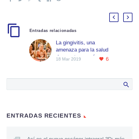
Entradas relacionadas
La gingivitis, una
amenaza para la salud
de nuestras encías
6
18 Mar 2019
Las enfermedades
periodontales son la
patología más
prevalente entre la
población adulta
española. En la
última encuesta sobre
Salud Oral en…
ENTRADAS RECIENTES